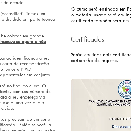
r de acordo.
O curso será ensinado em P
o (accredited). Temos um
o material usado será em Ing
 é dividido em parte teórica -
certificado também será em 
á lhe colocar em grande
Certificados
Inscreva-se agora e não
Serão emitidos dois certific
cartão identificando o seu
carteirinha de registro.
ma carta de recomendação.
nte juntos e NÃO
apresentá-los em conjunto.
erá no final do curso. O
rtante, com seu número de
para o seu endereço via
o curso e uma vez que o
cluído.
esas precisam de um certo
ficação. Então se você já
iploma em mãos muitas portas