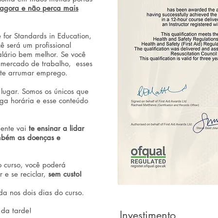
 agora e não perca mais
 for Standards in Education,
cê será um profissional
lário bem melhor. Se você
 mercado de trabalho, esses
ante arrumar emprego.
lugar. Somos os únicos que
rga horária e esse conteúdo
mente vai
te ensinar a lidar
mbém as doenças e
 curso, você poderá
 e se reciclar,
sem custo!
da nos dois dias do curso.
da tarde!
Investimento