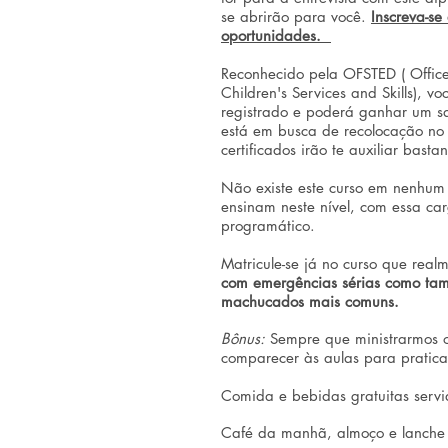
se abrirão para você.
Inscreva-se
oportunidades.
Reconhecido pela OFSTED ( Office
Children's Services and Skills), vo
registrado e poderá ganhar um sa
está em busca de recolocação no
certificados irão te auxiliar bast
Não existe este curso em nenhum 
ensinam neste nível, com essa ca
programático.
Matricule-se já no curso que real
com emergências sérias como ta
machucados mais comuns.
Bônus:
Sempre que ministrarmos o
comparecer às aulas para praticar
Comida e bebidas gratuitas servi
Café da manhã, almoço e lanche 