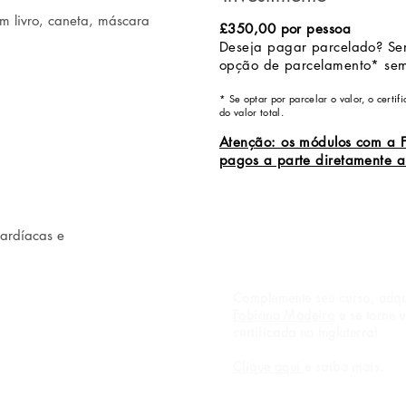
m livro, caneta, máscara
£350,00 por pessoa
Deseja pagar parcelado? S
opção de parcelamento* sem
* Se optar por parcelar o valor, o certi
do valor total.
Atenção: os módulos com a 
pagos a parte diretamente a
ardíacas e
Complemente seu curso, adq
Fabiana Madeira
e se torne
certificada na Inglaterra!
Clique aqui
e saiba mais.