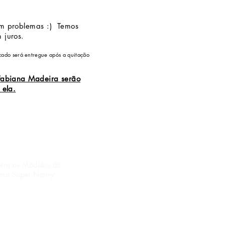
em problemas :)
Temos
 juros.
ficado será entregue após a quitação
Fabiana Madeira serão
 ela.
uira os Módulos da
 uma Super Nanny