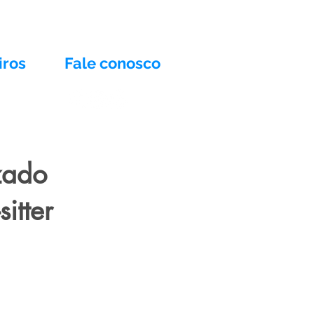
iros
Fale conosco
zado
itter