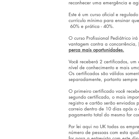
reconhecer uma emergência e agi
Este é um curso oficial e regulad
currículo mínimo para ensinar que
60% e prática - 40%.
O curso Profissional Pediátrico ir
vantagem contra a concorrência,
perca mais oportunidades.
Você receberá 2 certificados, um 
nível de conhecimento e mais u
Os certificados são válidos some
separadamente, portanto sempre 
O primeiro certificado você receb
segundo certificado, o mais impo
registro e cartão serão enviados 
correio ‪dentro de 10 dias‬ após 
pagamento total do mesmo for con
Por lei aqui no UK todas as empr
número de pessoas com esta quali
for para a entrevista com este d