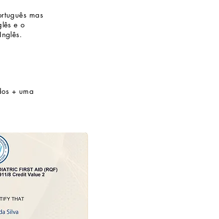
ortuguês mas
lês e o
Inglês.
ados + uma